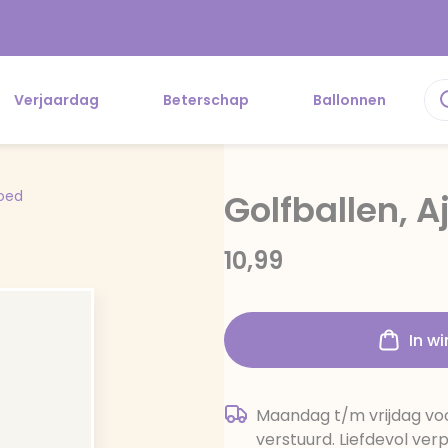
Verjaardag
Beterschap
Ballonnen
oed
Golfballen, A
10,99
In w
Maandag t/m vrijdag voo
verstuurd. Liefdevol ver