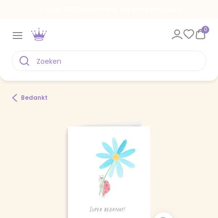
Voor 22.00 uur besteld, vandaag verstuurd
0
Bedankt