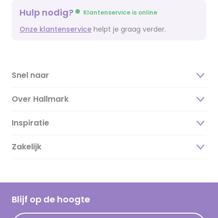
Hulp nodig?
Klantenservice is online
Onze klantenservice
helpt je graag verder.
Snel naar
Over Hallmark
Inspiratie
Over ons
Duurzaamheid
Zakelijk
Magazine
Vacatures
Inspiratieteksten
Inloggen retailer
Werken bij Hallmark
Cadeau inspiratie
Hallmark Kaartclub
Blijf op de hoogte
Kaartinspiratie
Acties