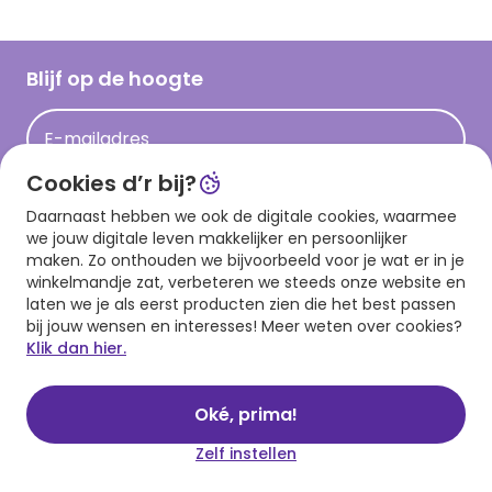
Inspiratieteksten
Inloggen retailer
Werken bij Hallmark
Cadeau inspiratie
Hallmark Kaartclub
Blijf op de hoogte
Kaartinspiratie
Acties
E-mailadres
Persberichten
Cookies d’r bij?
Hallmark en Kinderpostzegels
Aanmelden
Daarnaast hebben we ook de digitale cookies, waarmee
we jouw digitale leven makkelijker en persoonlijker
maken. Zo onthouden we bijvoorbeeld voor je wat er in je
winkelmandje zat, verbeteren we steeds onze website en
Download onze app
laten we je als eerst producten zien die het best passen
bij jouw wensen en interesses! Meer weten over cookies?
Klik dan hier.
Oké, prima!
Zelf instellen
Algemene voorwaarden
Privacy statement
Cookies
© 1999 - 2025 Hallmark