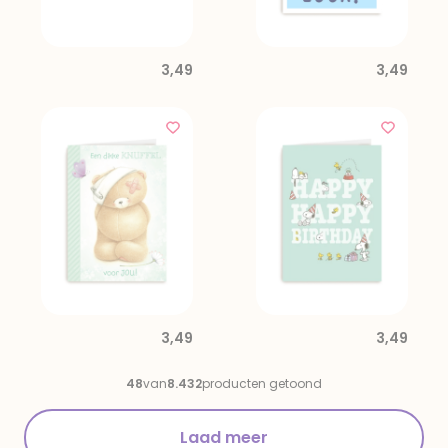
3,49
3,49
3,49
3,49
48
van
8.432
producten getoond
Laad meer