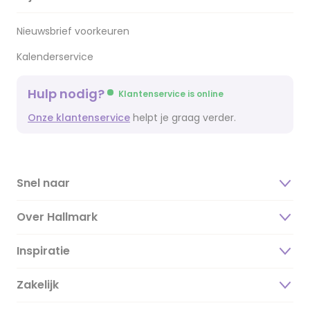
Nieuwsbrief voorkeuren
Kalenderservice
Hulp nodig?
Klantenservice is online
Onze klantenservice
helpt je graag verder.
Snel naar
Over Hallmark
Inspiratie
Over ons
Duurzaamheid
Zakelijk
Magazine
Vacatures