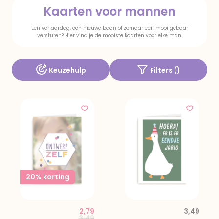
Kaarten voor mannen
Een verjaardag, een nieuwe baan of zomaar een mooi gebaar
versturen? Hier vind je de mooiste kaarten voor elke man.
Keuzehulp
Filters (
)
20% korting
2,79
3,49
Price reduced from
to
3,49