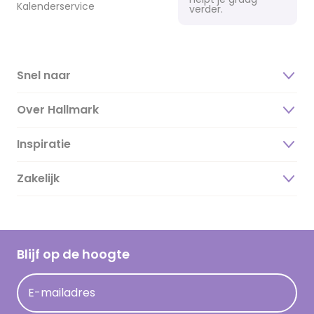
Kalenderservice
verder.
Snel naar
Over Hallmark
Inspiratie
Over ons
Duurzaamheid
Zakelijk
Magazine
Vacatures
Inspiratieteksten
Inloggen retailer
Werken bij Hallmark
Cadeau inspiratie
Hallmark Kaartclub
Blijf op de hoogte
Kaartinspiratie
Acties
E-mailadres
Persberichten