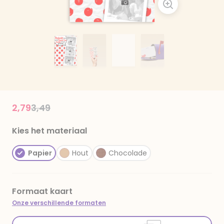
Price reduced from
to
2,79
3,49
Kies het materiaal
Papier
Hout
Chocolade
Formaat kaart
Onze verschillende formaten