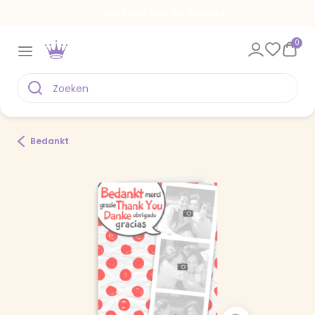
Een kaart voor elk moment
0
Bedankt