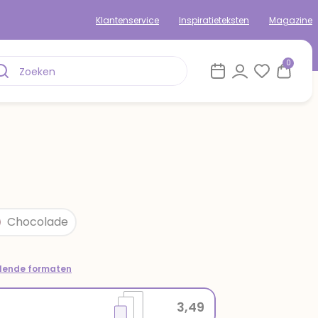
Klantenservice
Inspiratieteksten
Magazine
0
Chocolade
llende formaten
3,49