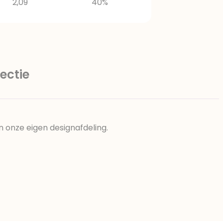
2,09
40%
ectie
n onze eigen designafdeling.