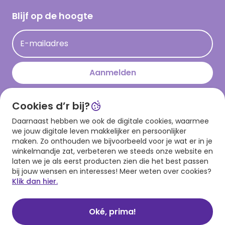
Cadeau inspiratie
Hallmark Kaartclub
Blijf op de hoogte
Kaartinspiratie
Acties
E-mailadres
Persberichten
Hallmark en Kinderpostzegels
Aanmelden
Cookies d’r bij?
Download onze app
Daarnaast hebben we ook de digitale cookies, waarmee
we jouw digitale leven makkelijker en persoonlijker
maken. Zo onthouden we bijvoorbeeld voor je wat er in je
winkelmandje zat, verbeteren we steeds onze website en
laten we je als eerst producten zien die het best passen
bij jouw wensen en interesses! Meer weten over cookies?
Klik dan hier.
Algemene voorwaarden
Privacy statement
Cookies
© 1999 - 2025 Hallmark
Oké, prima!