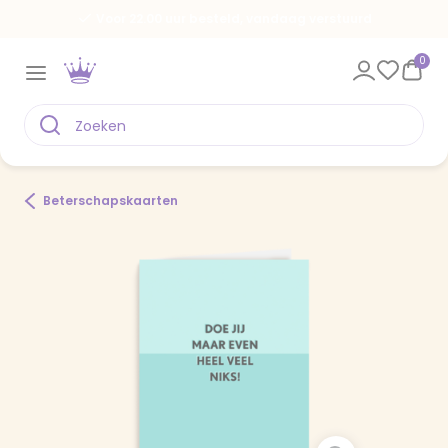
Voor 22.00 uur besteld, vandaag verstuurd
0
Beterschapskaarten