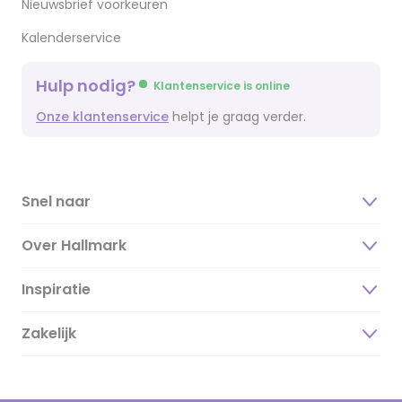
Nieuwsbrief voorkeuren
Kalenderservice
Hulp nodig?
Klantenservice is online
Onze klantenservice
helpt je graag verder.
Snel naar
Over Hallmark
Inspiratie
Over ons
Duurzaamheid
Zakelijk
Magazine
Vacatures
Inspiratieteksten
Inloggen retailer
Werken bij Hallmark