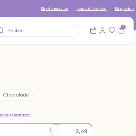
Klantenservice
Inspiratieteksten
Magazine
0
Chocolade
llende formaten
3,49