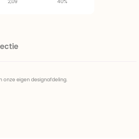
2,09
40%
ectie
n onze eigen designafdeling.