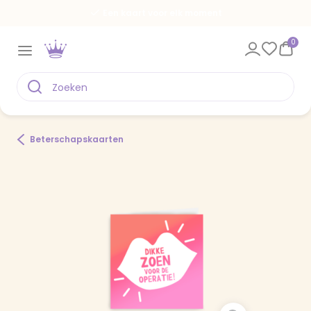
Voor 22.00 uur besteld, vandaag verstuur
0
Beterschapskaarten