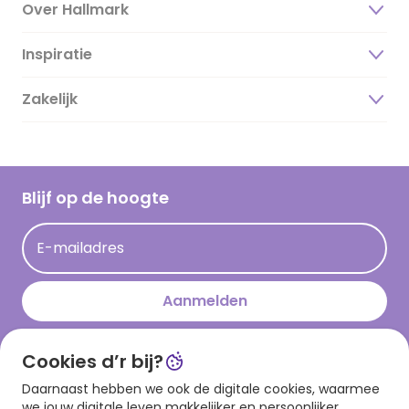
Over Hallmark
Inspiratie
Over ons
Duurzaamheid
Zakelijk
Magazine
Vacatures
Inspiratieteksten
Inloggen retailer
Werken bij Hallmark
Cadeau inspiratie
Hallmark Kaartclub
Blijf op de hoogte
Kaartinspiratie
Acties
E-mailadres
Persberichten
Hallmark en Kinderpostzegels
Aanmelden
Cookies d’r bij?
Download onze app
Daarnaast hebben we ook de digitale cookies, waarmee
we jouw digitale leven makkelijker en persoonlijker