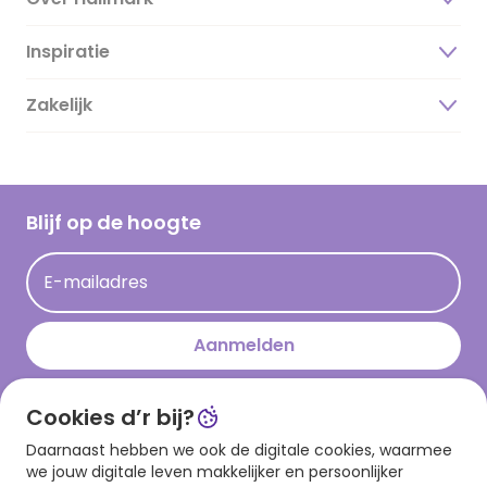
Inspiratie
Over ons
Duurzaamheid
Zakelijk
Magazine
Vacatures
Inspiratieteksten
Inloggen retailer
Werken bij Hallmark
Cadeau inspiratie
Hallmark Kaartclub
Blijf op de hoogte
Kaartinspiratie
Acties
E-mailadres
Persberichten
Hallmark en Kinderpostzegels
Aanmelden
Cookies d’r bij?
Download onze app
Daarnaast hebben we ook de digitale cookies, waarmee
we jouw digitale leven makkelijker en persoonlijker