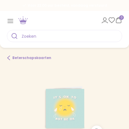
Voor 22.00 uur besteld, vandaag verstuurd
0
Beterschapskaarten