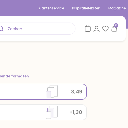
Klantenservice
Inspiratieteksten
Magazine
0
llende formaten
3,49
+1,30