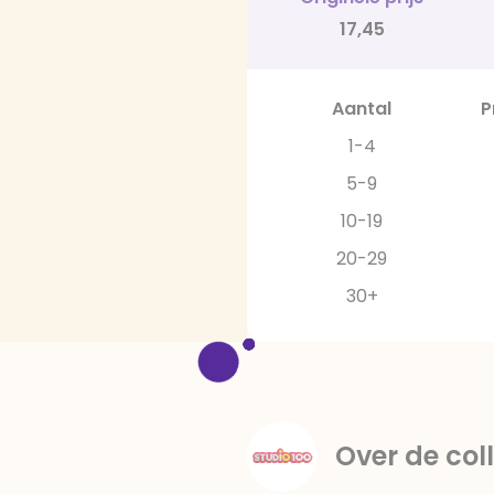
17,45
Aantal
P
1-4
5-9
10-19
20-29
30+
Over de coll