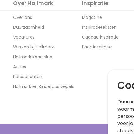
Over Hallmark
Inspiratie
Over ons
Magazine
Duurzaamheid
Inspiratieteksten
Vacatures
Cadeau inspiratie
Werken bij Hallmark
Kaartinspiratie
Hallmark Kaartclub
Acties
Persberichten
Coo
Hallmark en Kinderpostzegels
Daarna
waarme
persoo
voor je
steeds