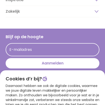
Over ons
Duurzaamheid
Zakelijk
Magazine
Vacatures
Inspiratieteksten
Inloggen retailer
Werken bij Hallmark
Cadeau inspiratie
Hallmark Kaartclub
Blijf op de hoogte
Kaartinspiratie
Acties
E-mailadres
Persberichten
Hallmark en Kinderpostzegels
Aanmelden
Cookies d’r bij?
Download onze app
Daarnaast hebben we ook de digitale cookies, waarmee
we jouw digitale leven makkelijker en persoonlijker
maken. Zo onthouden we bijvoorbeeld voor je wat er in je
winkelmandje zat, verbeteren we steeds onze website en
laten we je als eerst producten zien die het best passen