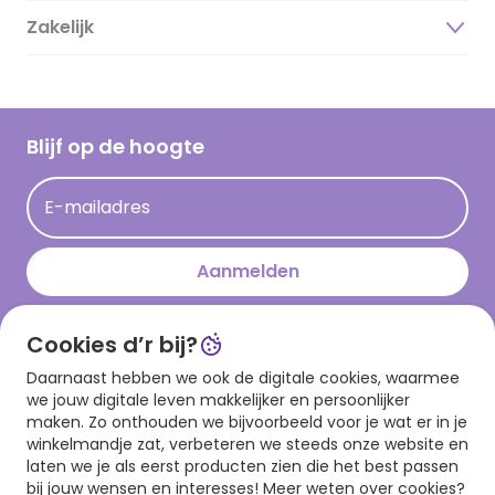
Duurzaamheid
Zakelijk
Magazine
Vacatures
Inspiratieteksten
Inloggen retailer
Werken bij Hallmark
Cadeau inspiratie
Hallmark Kaartclub
Blijf op de hoogte
Kaartinspiratie
Acties
E-mailadres
Persberichten
Hallmark en Kinderpostzegels
Aanmelden
Cookies d’r bij?
Download onze app
Daarnaast hebben we ook de digitale cookies, waarmee
we jouw digitale leven makkelijker en persoonlijker
maken. Zo onthouden we bijvoorbeeld voor je wat er in je
winkelmandje zat, verbeteren we steeds onze website en
laten we je als eerst producten zien die het best passen
bij jouw wensen en interesses! Meer weten over cookies?