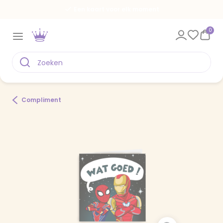
Een kaart voor elk moment
0
Compliment