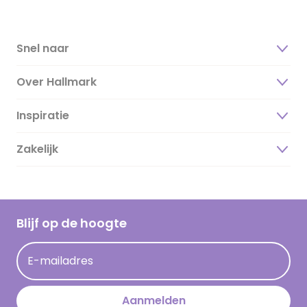
Snel naar
Over Hallmark
Inspiratie
Over ons
Duurzaamheid
Zakelijk
Magazine
Vacatures
Inspiratieteksten
Inloggen retailer
Werken bij Hallmark
Cadeau inspiratie
Hallmark Kaartclub
Blijf op de hoogte
Kaartinspiratie
Acties
E-mailadres
Persberichten
Hallmark en Kinderpostzegels
Aanmelden