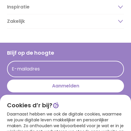
Inspiratie
Over ons
Duurzaamheid
Zakelijk
Magazine
Vacatures
Inspiratieteksten
Inloggen retailer
Werken bij Hallmark
Cadeau inspiratie
Hallmark Kaartclub
Blijf op de hoogte
Kaartinspiratie
Acties
E-mailadres
Persberichten
Hallmark en Kinderpostzegels
Aanmelden
Cookies d’r bij?
Download onze app
Daarnaast hebben we ook de digitale cookies, waarmee
we jouw digitale leven makkelijker en persoonlijker
maken. Zo onthouden we bijvoorbeeld voor je wat er in je