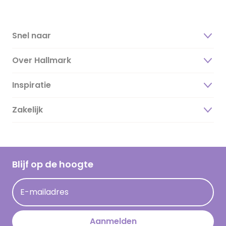
Snel naar
Over Hallmark
Inspiratie
Over ons
Duurzaamheid
Zakelijk
Magazine
Vacatures
Inspiratieteksten
Inloggen retailer
Werken bij Hallmark
Cadeau inspiratie
Hallmark Kaartclub
Blijf op de hoogte
Kaartinspiratie
Acties
E-mailadres
Persberichten
Hallmark en Kinderpostzegels
Aanmelden