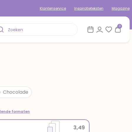
Klantenservice
Inspiratieteksten
Magazine
0
Chocolade
llende formaten
3,49