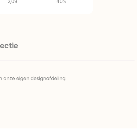
2,09
40%
ectie
n onze eigen designafdeling.