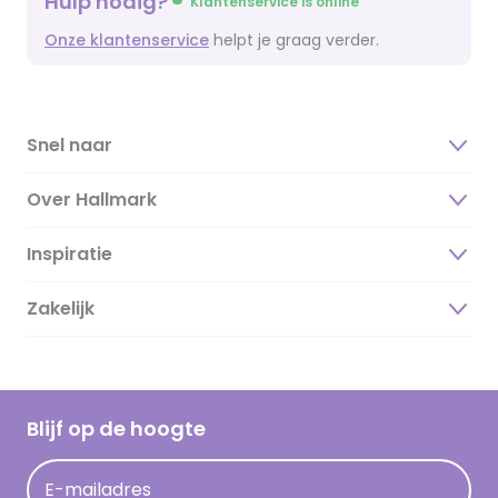
Hulp nodig?
Klantenservice is online
Onze klantenservice
helpt je graag verder.
Snel naar
Over Hallmark
Inspiratie
Over ons
Duurzaamheid
Zakelijk
Magazine
Vacatures
Inspiratieteksten
Inloggen retailer
Werken bij Hallmark
Cadeau inspiratie
Hallmark Kaartclub
Blijf op de hoogte
Kaartinspiratie
Acties
E-mailadres