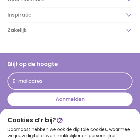
Inspiratie
Over ons
Duurzaamheid
Zakelijk
Magazine
Vacatures
Inspiratieteksten
Inloggen retailer
Werken bij Hallmark
Cadeau inspiratie
Hallmark Kaartclub
Blijf op de hoogte
Kaartinspiratie
Acties
E-mailadres
Persberichten
Hallmark en Kinderpostzegels
Aanmelden
Cookies d’r bij?
Download onze app
Daarnaast hebben we ook de digitale cookies, waarmee
we jouw digitale leven makkelijker en persoonlijker