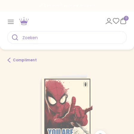
Een kaart voor elk moment
0
Compliment