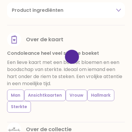
Product ingrediënten
suiker, cacaoboter, volle melkpoeder,
amandelen,cacaomassa, emulgator (sojalecithine),
natuurlijk vanille aroma, stabilisator: E420,
voedingszuur: citroenzuur E 330, verdikkingsmiddel
Over de kaart
E415, water, bevochtigingsmiddel E422, emulgator:
E433, kleurstoffen: E102, E110, E122: kan de activiteit en
Condoleance heel veel sterkte boeket
concentratie van kinderen negatief be√Ønvloeden,
Een lieve kaart met een boeket bloemen en een
E133, E151. Chocolade bevat ten minste 34%
boodschap van sterkte. Ideaal om iemand een
cacaobestanddelen. Kan sporen van gluten
hart onder de riem te steken. Een vrolijke attentie
bevatten. Koel en droog bewaren.
in een moeilijke tijd.
Man
Ansichtkaarten
Vrouw
Hallmark
Sterkte
Over de collectie