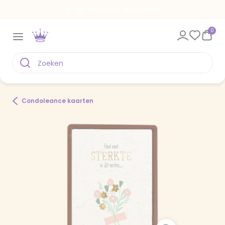
Een kaart voor elk moment
0
Condoleance kaarten