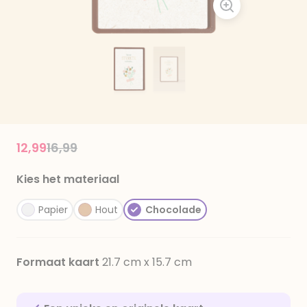
Price reduced from
to
12,99
16,99
Kies het materiaal
Papier
Hout
Chocolade
Formaat kaart
21.7 cm x 15.7 cm