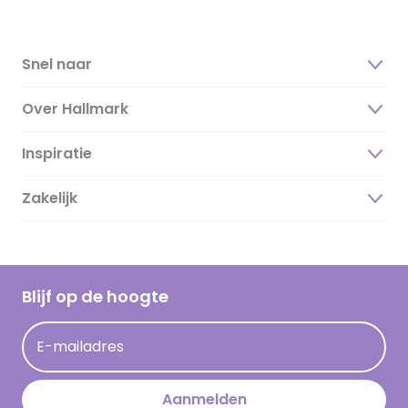
Snel naar
Over Hallmark
Inspiratie
Over ons
Duurzaamheid
Zakelijk
Magazine
Vacatures
Inspiratieteksten
Inloggen retailer
Werken bij Hallmark
Cadeau inspiratie
Hallmark Kaartclub
Blijf op de hoogte
Kaartinspiratie
Acties
E-mailadres
Persberichten
Hallmark en Kinderpostzegels
Aanmelden