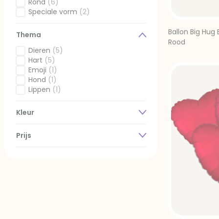
Gefilterd op Vorm: Hart
Rond
(6)
Gefilterd op Vorm: Rond
Speciale vorm
(2)
Gefilterd op Vorm: Speciale vorm
Ballon Big Hug 
Thema
Rood
Dieren
(5)
Gefilterd op Thema: Dieren
Hart
(5)
Gefilterd op Thema: Hart
Emoji
(1)
Gefilterd op Thema: Emoji
Hond
(1)
Gefilterd op Thema: Hond
Lippen
(1)
Gefilterd op Thema: Lippen
Kleur
Prijs