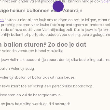
en met een ander Valentijnscadeau? Bij Hallmark vind je ook
vale
ige helium ballonnen voor Valentijn
nen
sturen is niet alleen leuk om te doen en om te krijgen, maar 
prachtig poseren voor leuke foto's op Instagram of andere socials
 rode of roze outfit voor Valentijnsdag zelf. Dus is jouw liefje i
entijn ballon het perfecte cadeau voor deze speciale gelegenhe
n ballon sturen? Zo doe je dat
 Valentijn versturen is heel makkelijk:
p jouw Hallmark account (je spaart dan bij elke bestelling autom
ballon Valentijnsdag
valentijnsballon of ballontros uit naar keuze.
 lieve kaart toe en schrijf een persoonlijke boodschap.
adresseren en vul de bezorgdatum in.
 en jouw bestelling wordt op tijd bezorgd!