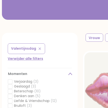
Vrouw
Valentijnsdag
Verwijder filter Gefilterd op Submoment: Valentijnsda
Verwijder alle filters
Momenten
Verjaardag
(3)
Gefilterd op Momenten: Verjaardag
Geslaagd
(3)
Gefilterd op Momenten: Geslaagd
Beterschap
(10)
Gefilterd op Momenten: Beterschap
Denken aan
(5)
Gefilterd op Momenten: Denken aan
Liefde & Vriendschap
(12)
Gefilterd op Momenten: Liefde & Vriendschap
Bruiloft
(3)