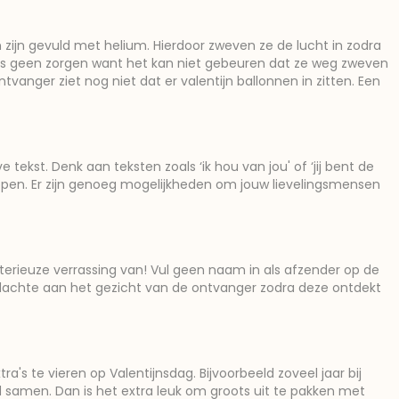
 zijn gevuld met helium. Hierdoor zweven ze de lucht in zodra
dus geen zorgen want het kan niet gebeuren dat ze weg zweven
vanger ziet nog niet dat er valentijn ballonnen in zitten. Een
 tekst. Denk aan teksten zoals ‘ik hou van jou' of ‘jij bent de
 lippen. Er zijn genoeg mogelijkheden om jouw lievelingsmensen
erieuze verrassing van! Vul geen naam in als afzender op de
 gedachte aan het gezicht van de ontvanger zodra deze ontdekt
a's te vieren op Valentijnsdag. Bijvoorbeeld zoveel jaar bij
ad samen. Dan is het extra leuk om groots uit te pakken met