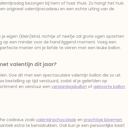
alentijnsdag bezorgen bij hem of haar thuis. Zo hangt het huis
 Een origineel valentijnscadeau en een echte uiting van de
je eigen (klein)kind, nichtje of neefje zal grote ogen opzetten
sing op een minder voor de hand liggend moment. Voeg een
 perfecte manier om je liefde te vieren met een leuke ballon
met valentijn dit jaar?
en. Doe dit met een spectaculaire valentijn ballon die zo uit
w bestelling op tijd verstuurd, zodat al je geliefden op
ssortiment en verstuur een
verjaardagsballon
of
geboorte ballon
sche cadeaus zoals
valentijnschocolade
en
prachtige bloemen
mantiek extra te benadrukken. Ook kun je een persoonlijke kaart