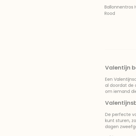
Ballonnentros 
Rood
Valentijn b
Een Valentijnsd
al doordat de 
om iemand die 
Valentijns
De perfecte va
kunt sturen, z
dagen zweefgar