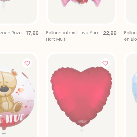
e zoen Roze
17,99
Ballonnentros I Love You
22,99
Ballon
Hart Multi
en Bl