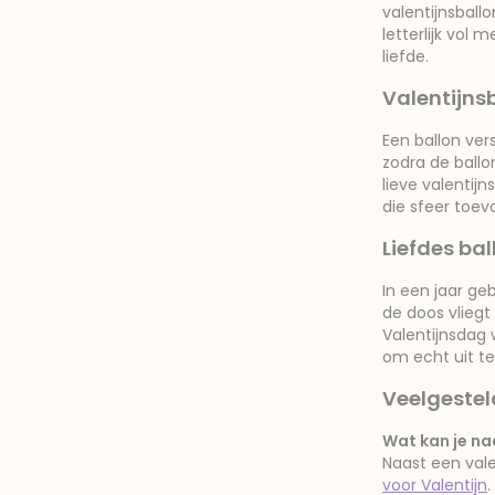
valentijnsball
letterlijk vol
liefde.
Valentijns
Een ballon ver
zodra de ball
lieve valentij
die sfeer toe
Liefdes bal
In een jaar ge
de doos vliegt 
Valentijnsdag 
om echt uit te
Veelgestel
Wat kan je na
Naast een vale
voor Valentijn
.