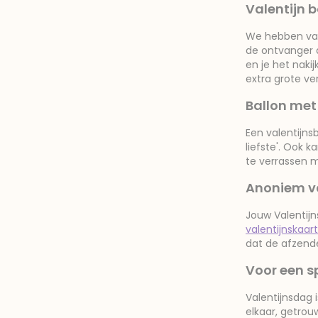
Valentijn 
We hebben vale
de ontvanger 
en je het naki
extra grote ver
Ballon met
Een valentijnsb
liefste'. Ook 
te verrassen m
Anoniem va
Jouw Valentijn
valentijnskaart
dat de afzende
Voor een 
Valentijnsdag 
elkaar, getrou