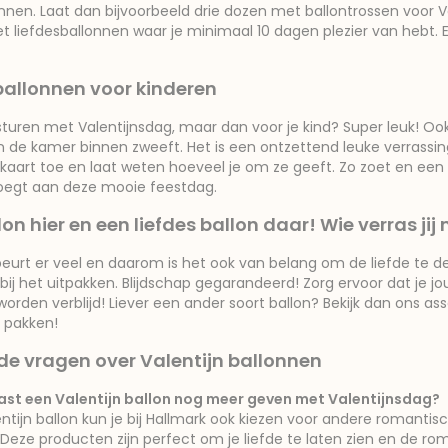
onnen. Laat dan bijvoorbeeld drie dozen met ballontrossen voor V
 met liefdesballonnen waar je minimaal 10 dagen plezier van hebt.
ballonnen voor kinderen
sturen met Valentijnsdag, maar dan voor je kind? Super leuk! Ook 
on de kamer binnen zweeft. Het is een ontzettend leuke verras
nskaart toe en laat weten hoeveel je om ze geeft. Zo zoet en een
voegt aan deze mooie feestdag.
lon hier en een liefdes ballon daar! Wie verras jij 
beurt er veel en daarom is het ook van belang om de liefde te del
bij het uitpakken. Blijdschap gegarandeerd! Zorg ervoor dat je jou
worden verblijd! Liever een ander soort ballon? Bekijk dan ons a
 pakken!
de vragen over Valentijn ballonnen
ast een Valentijn ballon nog meer geven met Valentijnsdag?
ntijn ballon kun je bij Hallmark ook kiezen voor andere romanti
 Deze producten zijn perfect om je liefde te laten zien en de ro