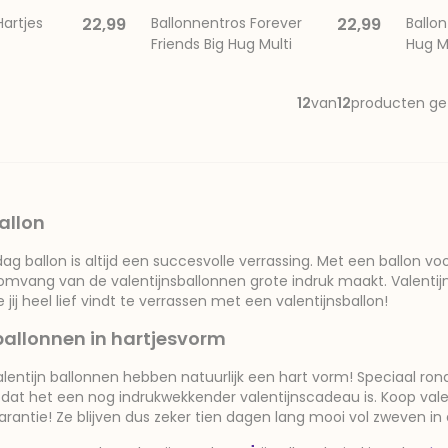
Hartjes
22,99
Ballonnentros Forever
22,99
Ballon
Friends Big Hug Multi
Hug M
12
van
12
producten g
allon
ag ballon is altijd een succesvolle verrassing. Met een ballon voo
omvang van de valentijnsballonnen grote indruk maakt. Valentijn
jij heel lief vindt te verrassen met een valentijnsballon!
ballonnen in hartjesvorm
lentijn ballonnen hebben natuurlijk een hart vorm! Speciaal rond 
odat het een nog indrukwekkender valentijnscadeau is. Koop vale
antie! Ze blijven dus zeker tien dagen lang mooi vol zweven in 