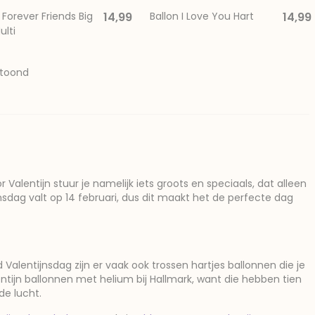
 Forever Friends Big
14,99
Ballon I Love You Hart
14,99
ulti
etoond
r Valentijn stuur je namelijk iets groots en speciaals, dat alleen
sdag valt op 14 februari, dus dit maakt het de perfecte dag
Valentijnsdag zijn er vaak ook trossen hartjes ballonnen die je
ntijn ballonnen met helium bij Hallmark, want die hebben tien
de lucht.