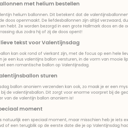
ballonnen met helium bestellen
ntijn helium ballonnen. Dit betekent dat de valentijnsballonnen
de doos openmaakt. De liefdesballonnen zijn altijd verzwaard, 
jken hebt. Ze worden bezorgd in een grote Hallmark doos en de ont
rassing dus zodra hij of zij de doos opent!
 lieve tekst voor Valentijnsdag
allon kan ook rond of vierkant zijn, met de focus op een hele lieve
kan je een kus valentijns ballon versturen, in de vorm van mooie
et een romantische ballon op Valentijnsdag.
lentijnsballon sturen
sdag ballon anoniem verzenden kan ook, zo maak je er een myst
bij de valentijnsballon. Dit zorgt voor enorme voorpret bij de
r van de valentijn ballon anoniem is!
speciaal moment
is natuurlijk een speciaal moment, maar misschien heb je iets extr
wd of een terugblik op de eerste date die je op Valentijnsdag h