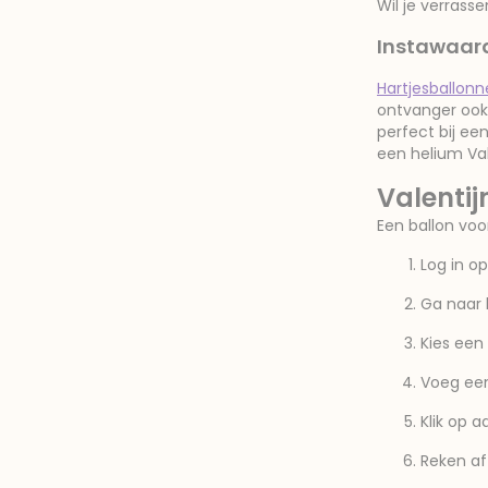
Wil je verrass
Instawaard
Hartjesballon
ontvanger ook 
perfect bij een
een helium Val
Valentij
Een ballon voor
Log in o
Ga naar 
Kies een 
Voeg een
Klik op 
Reken af