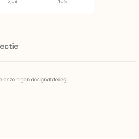
2,09
40%
ectie
n onze eigen designafdeling.