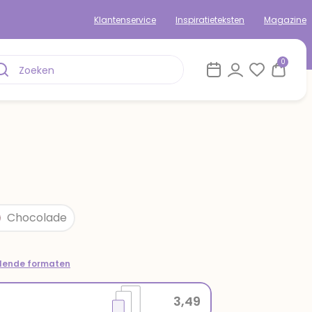
Klantenservice
Inspiratieteksten
Magazine
0
Chocolade
llende formaten
3,49