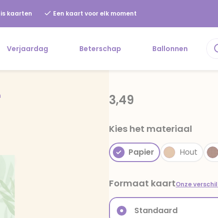
is kaarten
Een kaart voor elk moment
Verjaardag
Beterschap
Ballonnen
n
3,49
Kies het materiaal
Papier
Hout
Formaat kaart
Onze verschi
Standaard