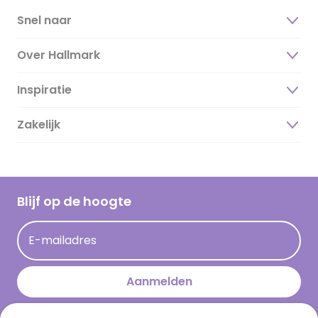
Snel naar
Over Hallmark
Inspiratie
Over ons
Duurzaamheid
Zakelijk
Magazine
Vacatures
Inspiratieteksten
Inloggen retailer
Werken bij Hallmark
Cadeau inspiratie
Hallmark Kaartclub
Blijf op de hoogte
Kaartinspiratie
Acties
E-mailadres
Persberichten
Hallmark en Kinderpostzegels
Aanmelden