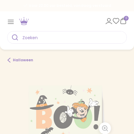
Voor 22.00 uur besteld, vandaag verstuurd
0
Halloween