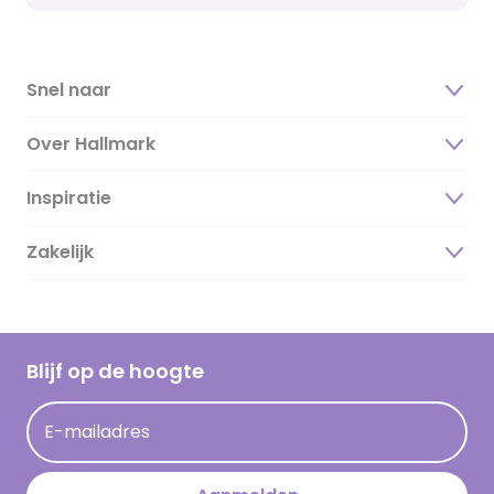
Snel naar
Over Hallmark
Inspiratie
Over ons
Duurzaamheid
Zakelijk
Magazine
Vacatures
Inspiratieteksten
Inloggen retailer
Werken bij Hallmark
Cadeau inspiratie
Hallmark Kaartclub
Blijf op de hoogte
Kaartinspiratie
Acties
E-mailadres
Persberichten
Hallmark en Kinderpostzegels