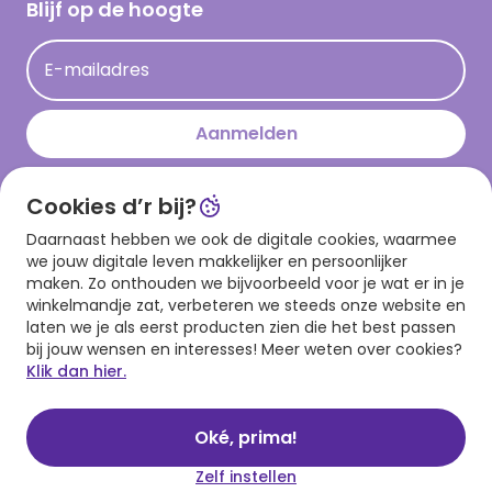
Hallmark Kaartclub
Blijf op de hoogte
Kaartinspiratie
Acties
E-mailadres
Persberichten
Hallmark en Kinderpostzegels
Aanmelden
Cookies d’r bij?
Download onze app
Daarnaast hebben we ook de digitale cookies, waarmee
we jouw digitale leven makkelijker en persoonlijker
maken. Zo onthouden we bijvoorbeeld voor je wat er in je
winkelmandje zat, verbeteren we steeds onze website en
laten we je als eerst producten zien die het best passen
bij jouw wensen en interesses! Meer weten over cookies?
Klik dan hier.
Algemene voorwaarden
Privacy statement
Cookies
© 1999 - 2025 Hallmark
Oké, prima!
Zelf instellen