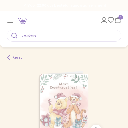
Voor 22.00 uur besteld, vandaag verstuurd
0
Kerst