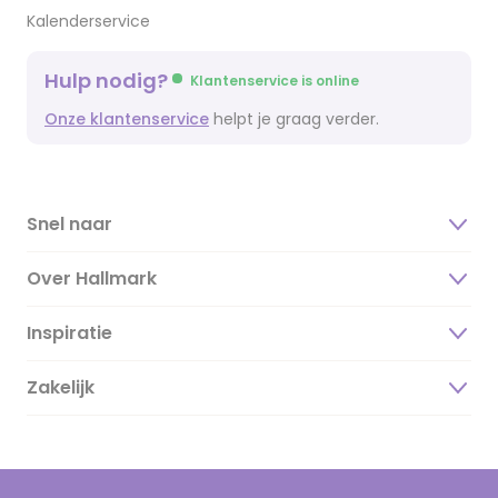
Kalenderservice
Hulp nodig?
Klantenservice is online
Onze klantenservice
helpt je graag verder.
Snel naar
Over Hallmark
Inspiratie
Over ons
Duurzaamheid
Zakelijk
Magazine
Vacatures
Inspiratieteksten
Inloggen retailer
Werken bij Hallmark
Cadeau inspiratie