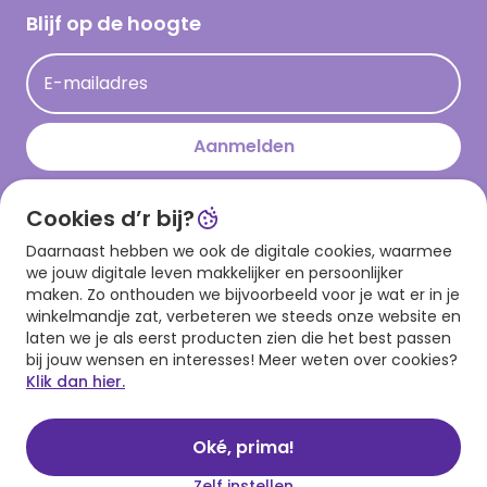
Hallmark Kaartclub
Blijf op de hoogte
Kaartinspiratie
Acties
E-mailadres
Persberichten
Hallmark en Kinderpostzegels
Aanmelden
Cookies d’r bij?
Download onze app
Daarnaast hebben we ook de digitale cookies, waarmee
we jouw digitale leven makkelijker en persoonlijker
maken. Zo onthouden we bijvoorbeeld voor je wat er in je
winkelmandje zat, verbeteren we steeds onze website en
laten we je als eerst producten zien die het best passen
bij jouw wensen en interesses! Meer weten over cookies?
Klik dan hier.
Algemene voorwaarden
Privacy statement
Cookies
© 1999 - 2025 Hallmark
Oké, prima!
Zelf instellen