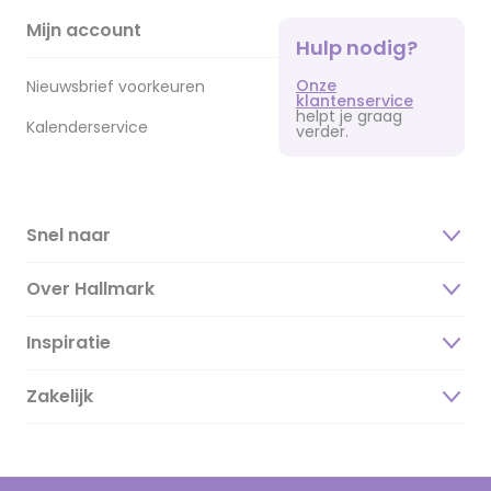
Mijn account
Hulp nodig?
Onze
Nieuwsbrief voorkeuren
klantenservice
helpt je graag
Kalenderservice
verder.
Snel naar
Over Hallmark
Inspiratie
Over ons
Duurzaamheid
Zakelijk
Magazine
Vacatures
Inspiratieteksten
Inloggen retailer
Werken bij Hallmark
Cadeau inspiratie