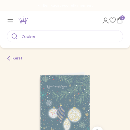
Een kaart voor elk moment
0
Kerst