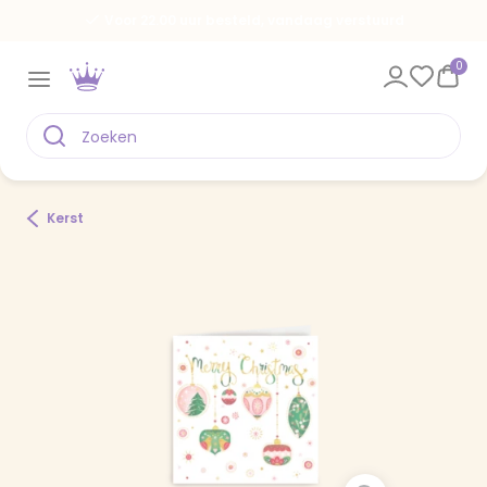
Voor 22.00 uur besteld, vandaag verstuurd
0
Kerst