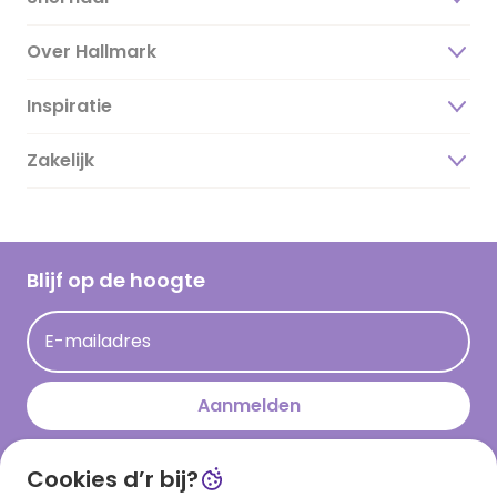
Over Hallmark
Inspiratie
Over ons
Duurzaamheid
Zakelijk
Magazine
Vacatures
Inspiratieteksten
Inloggen retailer
Werken bij Hallmark
Cadeau inspiratie
Hallmark Kaartclub
Blijf op de hoogte
Kaartinspiratie
Acties
E-mailadres
Persberichten
Hallmark en Kinderpostzegels
Aanmelden
Cookies d’r bij?
Download onze app