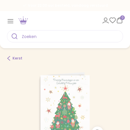
Voor 22.00 uur besteld, vandaag verstuurd
0
Kerst