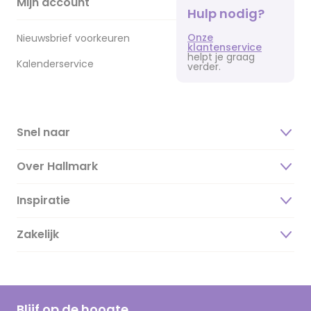
Mijn account
Hulp nodig?
Onze
Nieuwsbrief voorkeuren
klantenservice
helpt je graag
Kalenderservice
verder.
Snel naar
Over Hallmark
Inspiratie
Over ons
Duurzaamheid
Zakelijk
Magazine
Vacatures
Inspiratieteksten
Inloggen retailer
Werken bij Hallmark
Cadeau inspiratie
Hallmark Kaartclub
Blijf op de hoogte