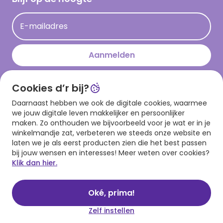
Kaartinspiratie
Acties
E-mailadres
Persberichten
Hallmark en Kinderpostzegels
Aanmelden
Cookies d’r bij?
Download onze app
Daarnaast hebben we ook de digitale cookies, waarmee
we jouw digitale leven makkelijker en persoonlijker
maken. Zo onthouden we bijvoorbeeld voor je wat er in je
winkelmandje zat, verbeteren we steeds onze website en
laten we je als eerst producten zien die het best passen
bij jouw wensen en interesses! Meer weten over cookies?
Klik dan hier.
Algemene voorwaarden
Privacy statement
Cookies
© 1999 - 2025 Hallmark
Oké, prima!
Zelf instellen