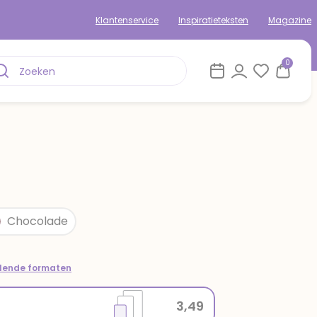
Klantenservice
Inspiratieteksten
Magazine
0
Chocolade
llende formaten
3,49