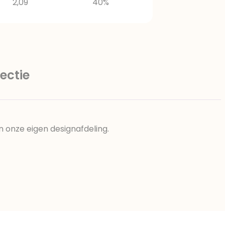
2,09
40%
ectie
n onze eigen designafdeling.