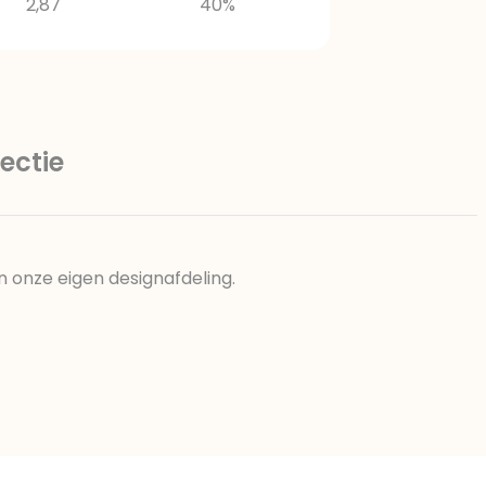
2,87
40%
ectie
n onze eigen designafdeling.