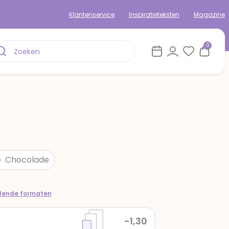
Klantenservice
Inspiratieteksten
Magazine
0
Chocolade
llende formaten
-1,30