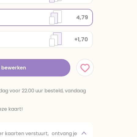
4,79
+1,70
t bewerken
dag voor 22.00 uur besteld, vandaag
ze kaart!
 kaarten verstuurt, ontvang je