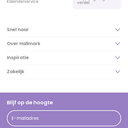
Kalenderservice
verder.
Snel naar
Over Hallmark
Inspiratie
Over ons
Duurzaamheid
Zakelijk
Magazine
Vacatures
Inspiratieteksten
Inloggen retailer
Werken bij Hallmark
Cadeau inspiratie
Hallmark Kaartclub
Blijf op de hoogte
Kaartinspiratie
Acties
E-mailadres
Persberichten