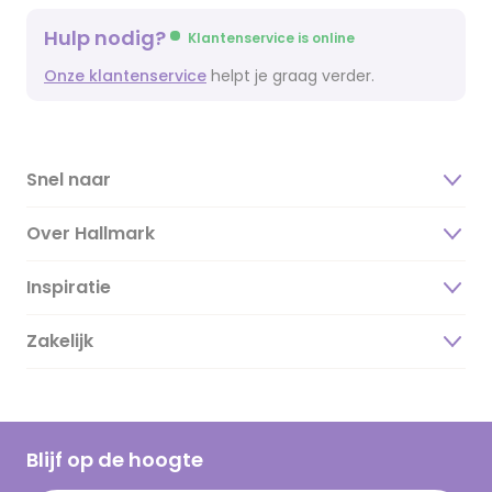
Hulp nodig?
Klantenservice is online
Onze klantenservice
helpt je graag verder.
Snel naar
Over Hallmark
Inspiratie
Over ons
Duurzaamheid
Zakelijk
Magazine
Vacatures
Inspiratieteksten
Inloggen retailer
Werken bij Hallmark
Cadeau inspiratie
Hallmark Kaartclub
Blijf op de hoogte
Kaartinspiratie