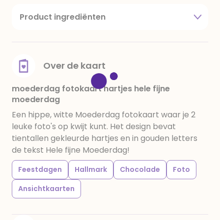
Product ingrediënten
suiker, cacaoboter, volle melkpoeder,
amandelen,cacaomassa, emulgator (sojalecithine),
natuurlijk vanille aroma, stabilisator: E420,
voedingszuur: citroenzuur E 330, verdikkingsmiddel
Over de kaart
E415, water, bevochtigingsmiddel E422, emulgator:
E433, kleurstoffen: E102, E110, E122: kan de activiteit en
moederdag fotokaart hartjes hele fijne
moederdag
concentratie van kinderen negatief beïnvloeden,
E133, E151. Chocolade bevat ten minste 34%
Een hippe, witte Moederdag fotokaart waar je 2
cacaobestanddelen. Kan sporen van gluten
leuke foto's op kwijt kunt. Het design bevat
bevatten. Koel en droog bewaren.
tientallen gekleurde hartjes en in gouden letters
de tekst Hele fijne Moederdag!
Feestdagen
Hallmark
Chocolade
Foto
Ansichtkaarten