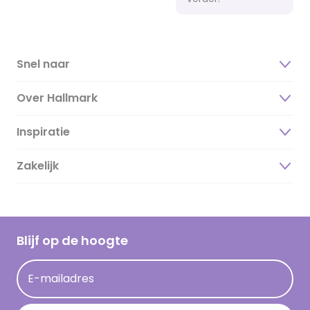
Snel naar
Over Hallmark
Inspiratie
Over ons
Duurzaamheid
Zakelijk
Magazine
Vacatures
Inspiratieteksten
Inloggen retailer
Werken bij Hallmark
Cadeau inspiratie
Hallmark Kaartclub
Blijf op de hoogte
Kaartinspiratie
Acties
E-mailadres
Persberichten