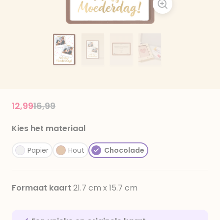
Price reduced from
to
12,99
16,99
Kies het materiaal
Papier
Hout
Chocolade
Formaat kaart
21.7 cm x 15.7 cm