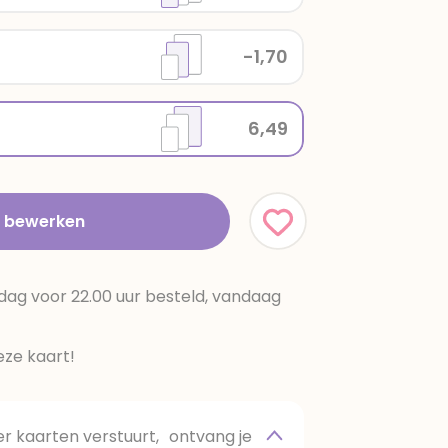
-1,70
6,49
t bewerken
dag voor 22.00 uur besteld, vandaag
ze kaart!
 kaarten verstuurt, ontvang je