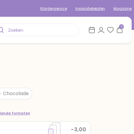
Klantenservice
Inspiratieteksten
Magazine
0
Chocolade
llende formaten
-3,00