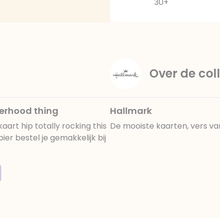
30+
Over de coll
derhood thing
Hallmark
rt hip totally rocking this
De mooiste kaarten, vers va
r bestel je gemakkelijk bij