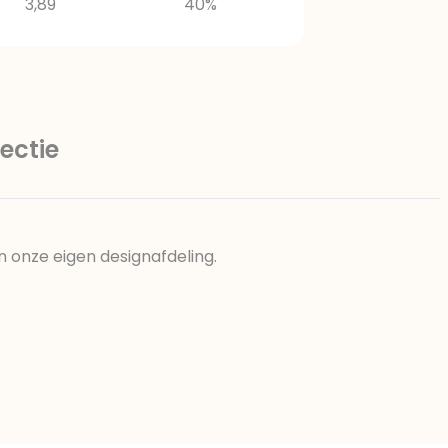
3,89
40%
ectie
n onze eigen designafdeling.