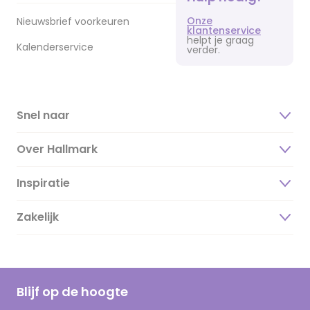
Onze
Nieuwsbrief voorkeuren
klantenservice
helpt je graag
Kalenderservice
verder.
Snel naar
Over Hallmark
Inspiratie
Over ons
Duurzaamheid
Zakelijk
Magazine
Vacatures
Inspiratieteksten
Inloggen retailer
Werken bij Hallmark
Cadeau inspiratie
Hallmark Kaartclub
Blijf op de hoogte
Kaartinspiratie