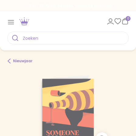
Voor 22.00 uur besteld, vandaag verstuurd
0
Nieuwjaar