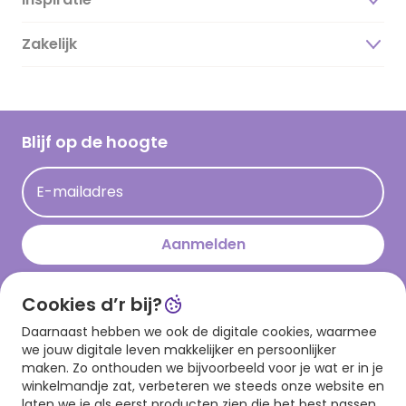
Over ons
Duurzaamheid
Zakelijk
Magazine
Vacatures
Inspiratieteksten
Inloggen retailer
Werken bij Hallmark
Cadeau inspiratie
Hallmark Kaartclub
Blijf op de hoogte
Kaartinspiratie
Acties
E-mailadres
Persberichten
Hallmark en Kinderpostzegels
Aanmelden
Cookies d’r bij?
Download onze app
Daarnaast hebben we ook de digitale cookies, waarmee
we jouw digitale leven makkelijker en persoonlijker
maken. Zo onthouden we bijvoorbeeld voor je wat er in je
winkelmandje zat, verbeteren we steeds onze website en
laten we je als eerst producten zien die het best passen