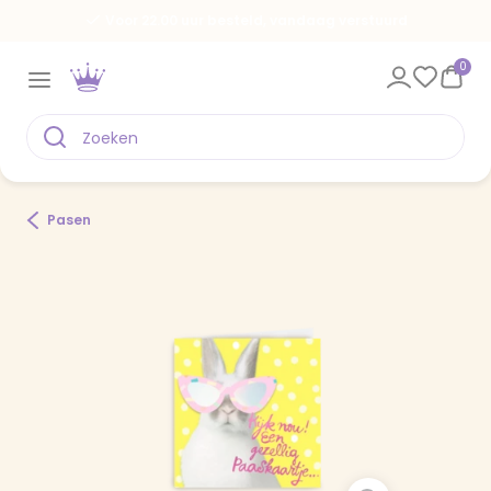
Voor 22.00 uur besteld, vandaag verstuurd
0
Pasen