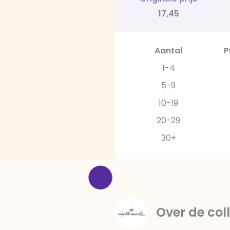
17,45
Aantal
P
1-4
5-9
10-19
20-29
30+
Over de coll