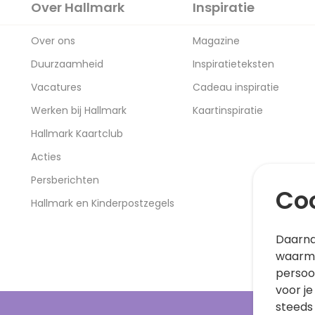
Over Hallmark
Inspiratie
Over ons
Magazine
Duurzaamheid
Inspiratieteksten
Vacatures
Cadeau inspiratie
Werken bij Hallmark
Kaartinspiratie
Hallmark Kaartclub
Acties
Persberichten
Coo
Hallmark en Kinderpostzegels
Daarna
waarme
persoo
voor je
steeds