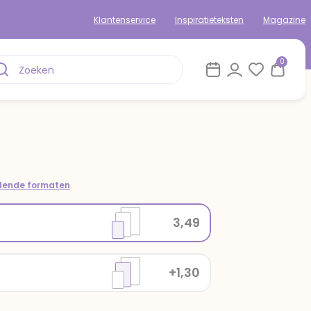
Klantenservice
Inspiratieteksten
Magazine
0
llende formaten
3,49
+1,30