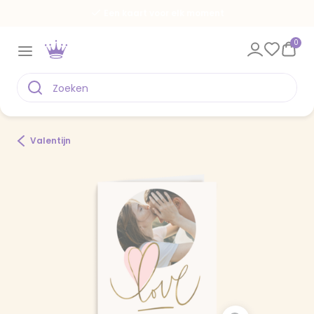
Een kaart voor elk moment
0
Valentijn