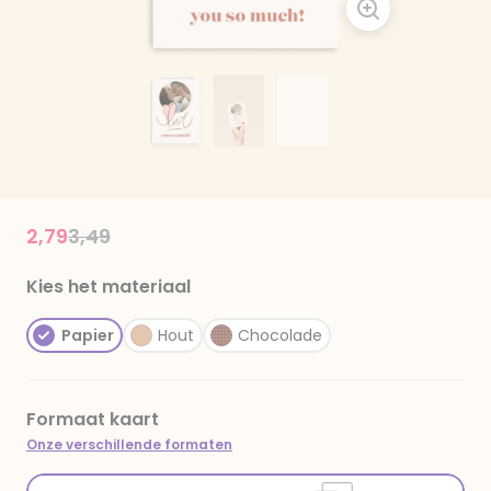
Price reduced from
to
2,79
3,49
Kies het materiaal
Papier
Hout
Chocolade
Formaat kaart
Onze verschillende formaten