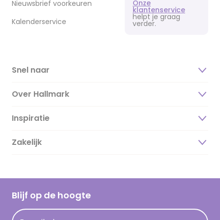
Onze
Nieuwsbrief voorkeuren
klantenservice
helpt je graag
Kalenderservice
verder.
Snel naar
Over Hallmark
Inspiratie
Over ons
Duurzaamheid
Zakelijk
Magazine
Vacatures
Inspiratieteksten
Inloggen retailer
Werken bij Hallmark
Cadeau inspiratie
Hallmark Kaartclub
Blijf op de hoogte
Kaartinspiratie
Acties