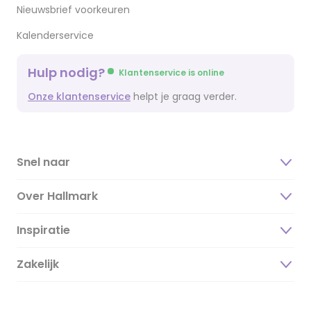
Nieuwsbrief voorkeuren
Kalenderservice
Hulp nodig?
Klantenservice is online
Onze klantenservice
helpt je graag verder.
Snel naar
Over Hallmark
Inspiratie
Over ons
Duurzaamheid
Zakelijk
Magazine
Vacatures
Inspiratieteksten
Inloggen retailer
Werken bij Hallmark