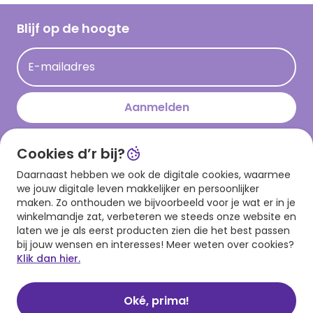
Cadeau inspiratie
Hallmark Kaartclub
Blijf op de hoogte
Kaartinspiratie
Acties
E-mailadres
Persberichten
Hallmark en Kinderpostzegels
Aanmelden
Cookies d’r bij?
Download onze app
Daarnaast hebben we ook de digitale cookies, waarmee
we jouw digitale leven makkelijker en persoonlijker
maken. Zo onthouden we bijvoorbeeld voor je wat er in je
winkelmandje zat, verbeteren we steeds onze website en
laten we je als eerst producten zien die het best passen
bij jouw wensen en interesses! Meer weten over cookies?
Klik dan hier.
Algemene voorwaarden
Privacy statement
Cookies
© 1999 - 2025 Hallmark
Oké, prima!