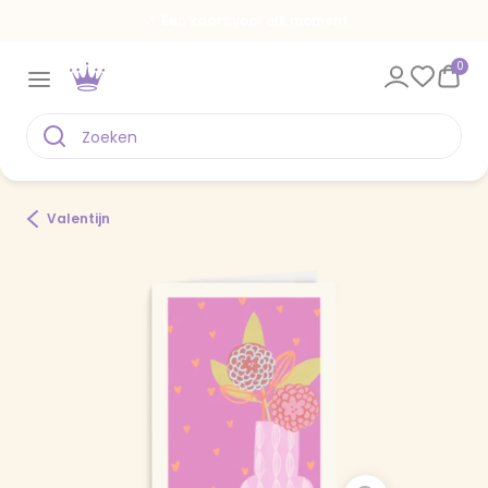
Een kaart voor elk moment
0
Valentijn