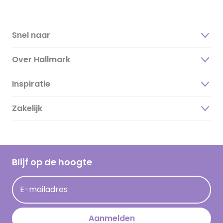
Snel naar
Over Hallmark
Inspiratie
Over ons
Duurzaamheid
Zakelijk
Magazine
Vacatures
Inspiratieteksten
Inloggen retailer
Werken bij Hallmark
Cadeau inspiratie
Hallmark Kaartclub
Blijf op de hoogte
Kaartinspiratie
Acties
E-mailadres
Persberichten
Hallmark en Kinderpostzegels
Aanmelden