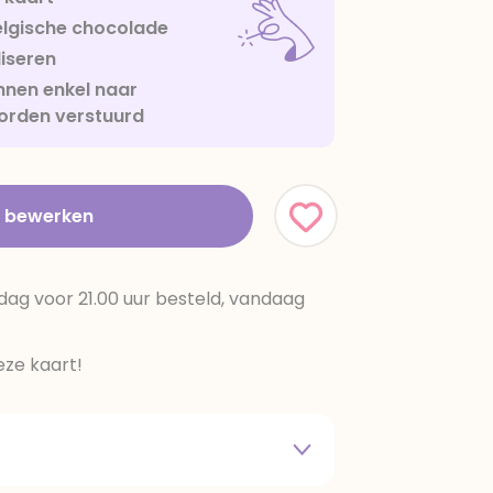
lgische chocolade
iseren
nen enkel naar
orden verstuurd
t bewerken
dag voor 21.00 uur besteld, vandaag
ze kaart!
 melkpoeder,