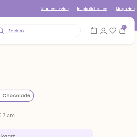
Klantenservice
Inspiratieteksten
Magazine
0
rom
Chocolade
15.7 cm
e kaart