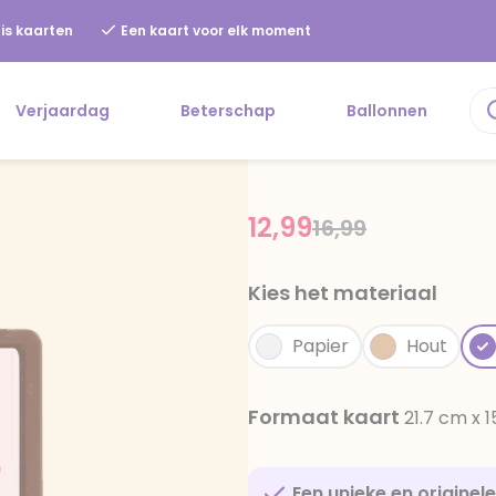
is kaarten
Een kaart voor elk moment
Verjaardag
Beterschap
Ballonnen
12,99
Price reduced f
to
16,99
Kies het materiaal
Papier
Hout
Formaat kaart
21.7 cm x 
Een unieke en originel