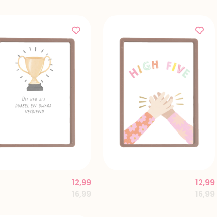
12,99
12,99
Price reduced from
to
Price
16,99
16,99