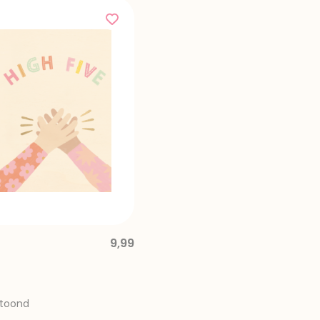
9,99
etoond