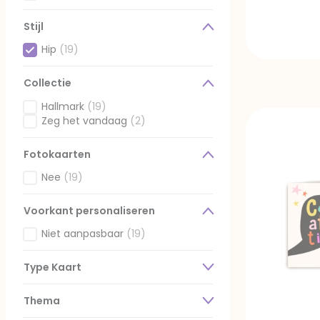
Gefilterd op Ontvanger: Kids neutraal
Stijl
Hip
(19)
Geselecteerd Gefilterd op Stijl: Hip
Collectie
Hallmark
(19)
Gefilterd op Collectie: Hallmark
Zeg het vandaag
(2)
Gefilterd op Collectie: Zeg het vandaag
Fotokaarten
Nee
(19)
Gefilterd op Fotokaarten: Nee
Voorkant personaliseren
Niet aanpasbaar
(19)
Gefilterd op Voorkant personaliseren: Niet aanpasbaar
Type Kaart
Thema