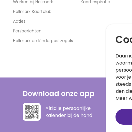
Werken bij Hallmark
Kaartinspiratie
Hallmark Kaartclub
Acties
Persberichten
Coo
Hallmark en Kinderpostzegels
Daarna
waarme
persoo
voor je
steeds
zien di
Download onze app
Meer w
Altijd je persoonlijke
kalender bij de hand