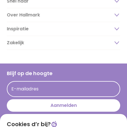
Snel naar
Over Hallmark
Inspiratie
Over ons
Duurzaamheid
Zakelijk
Magazine
Vacatures
Inspiratieteksten
Inloggen retailer
Werken bij Hallmark
Cadeau inspiratie
Hallmark Kaartclub
Blijf op de hoogte
Kaartinspiratie
Acties
E-mailadres
Persberichten
Hallmark en Kinderpostzegels
Aanmelden
Cookies d’r bij?