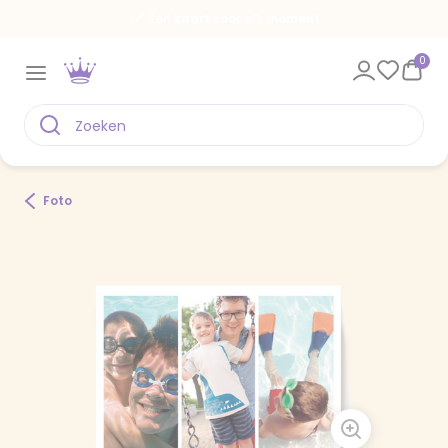
Een kaart voor elk moment
0
Foto