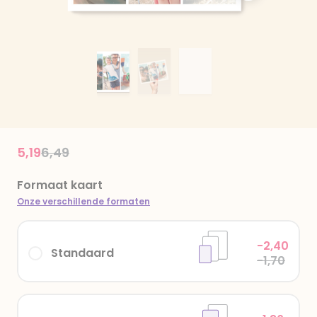
Price reduced from
to
5,19
6,49
Formaat kaart
Onze verschillende formaten
-2,40
Standaard
-1,70