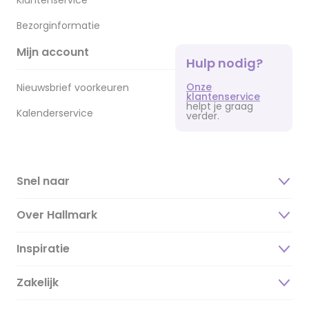
Klantenservice
Bezorginformatie
Mijn account
Hulp nodig?
Onze
Nieuwsbrief voorkeuren
klantenservice
helpt je graag
Kalenderservice
verder.
Snel naar
Over Hallmark
Inspiratie
Over ons
Duurzaamheid
Zakelijk
Magazine
Vacatures