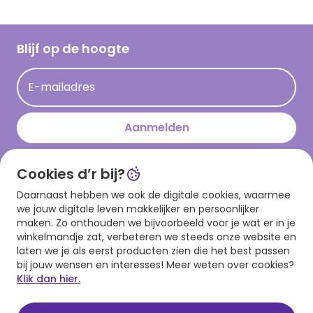
Inspiratieteksten
Inloggen retailer
Werken bij Hallmark
Cadeau inspiratie
Hallmark Kaartclub
Blijf op de hoogte
Kaartinspiratie
Acties
E-mailadres
Persberichten
Hallmark en Kinderpostzegels
Aanmelden
Cookies d’r bij?
Download onze app
Daarnaast hebben we ook de digitale cookies, waarmee
we jouw digitale leven makkelijker en persoonlijker
maken. Zo onthouden we bijvoorbeeld voor je wat er in je
winkelmandje zat, verbeteren we steeds onze website en
laten we je als eerst producten zien die het best passen
bij jouw wensen en interesses! Meer weten over cookies?
Klik dan hier.
Algemene voorwaarden
Privacy statement
Cookies
© 1999 - 2025 Hallmark