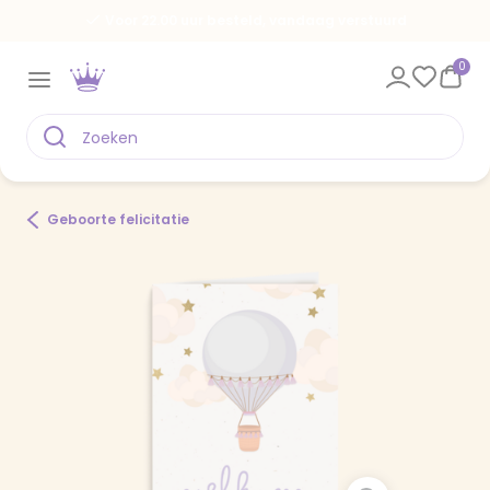
Voor 22.00 uur besteld, vandaag verstuurd
0
Geboorte felicitatie