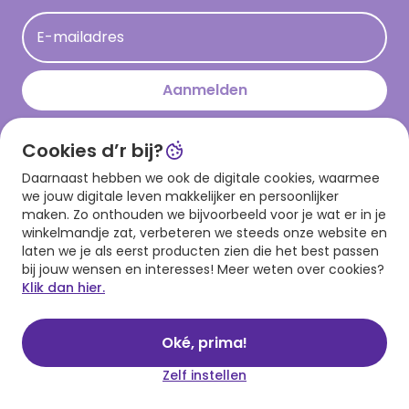
Acties
E-mailadres
Persberichten
Hallmark en Kinderpostzegels
Aanmelden
Cookies d’r bij?
Download onze app
Daarnaast hebben we ook de digitale cookies, waarmee
we jouw digitale leven makkelijker en persoonlijker
maken. Zo onthouden we bijvoorbeeld voor je wat er in je
winkelmandje zat, verbeteren we steeds onze website en
laten we je als eerst producten zien die het best passen
bij jouw wensen en interesses! Meer weten over cookies?
Klik dan hier.
Algemene voorwaarden
Privacy statement
Cookies
© 1999 - 2025 Hallmark
Oké, prima!
Zelf instellen