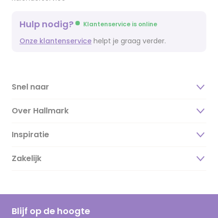
Hulp nodig?
Klantenservice is online
Onze klantenservice
helpt je graag verder.
Snel naar
Over Hallmark
Inspiratie
Over ons
Duurzaamheid
Zakelijk
Magazine
Vacatures
Inspiratieteksten
Inloggen retailer
Werken bij Hallmark
Cadeau inspiratie
Hallmark Kaartclub
Blijf op de hoogte
Kaartinspiratie