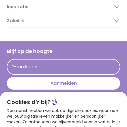
Inspiratie
Over ons
Duurzaamheid
Zakelijk
Magazine
Vacatures
Inspiratieteksten
Inloggen retailer
Werken bij Hallmark
Cadeau inspiratie
Hallmark Kaartclub
Blijf op de hoogte
Kaartinspiratie
Acties
E-mailadres
Persberichten
Hallmark en Kinderpostzegels
Aanmelden
Cookies d’r bij?
Download onze app
Daarnaast hebben we ook de digitale cookies, waarmee
we jouw digitale leven makkelijker en persoonlijker
maken. Zo onthouden we bijvoorbeeld voor je wat er in je