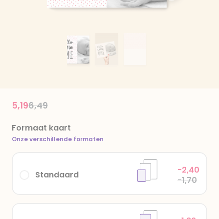
Price reduced from
to
5,19
6,49
Formaat kaart
Onze verschillende formaten
-2,40
Standaard
-1,70