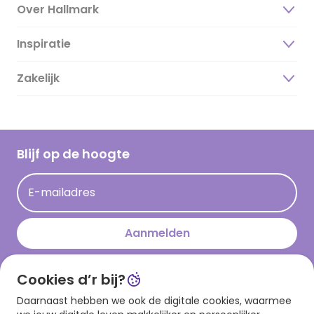
Over Hallmark
Inspiratie
Over ons
Duurzaamheid
Zakelijk
Magazine
Vacatures
Inspiratieteksten
Inloggen retailer
Werken bij Hallmark
Cadeau inspiratie
Hallmark Kaartclub
Blijf op de hoogte
Kaartinspiratie
Acties
E-mailadres
Persberichten
Hallmark en Kinderpostzegels
Aanmelden
Cookies d’r bij?
Download onze app
Daarnaast hebben we ook de digitale cookies, waarmee