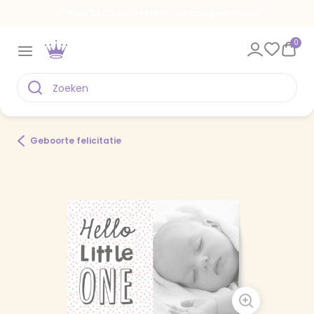
Voor 22.00 uur besteld, vandaag verstuurd
0
Geboorte felicitatie