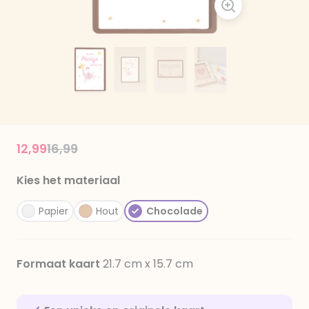
Price reduced from
to
12,99
16,99
Kies het materiaal
Papier
Hout
Chocolade
Formaat kaart
21.7 cm x 15.7 cm