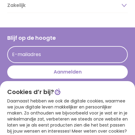
Duurzaamheid
Zakelijk
Magazine
Vacatures
Inspiratieteksten
Inloggen retailer
Werken bij Hallmark
Cadeau inspiratie
Hallmark Kaartclub
Blijf op de hoogte
Kaartinspiratie
Acties
E-mailadres
Persberichten
Hallmark en Kinderpostzegels
Aanmelden
Cookies d’r bij?
Download onze app
Daarnaast hebben we ook de digitale cookies, waarmee
we jouw digitale leven makkelijker en persoonlijker
maken. Zo onthouden we bijvoorbeeld voor je wat er in je
winkelmandje zat, verbeteren we steeds onze website en
laten we je als eerst producten zien die het best passen
bij jouw wensen en interesses! Meer weten over cookies?