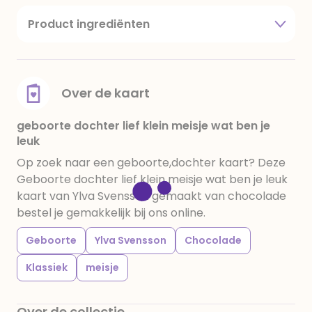
Product ingrediënten
suiker, cacaoboter, volle melkpoeder,
amandelen,cacaomassa, emulgator (sojalecithine),
natuurlijk vanille aroma, stabilisator: E420,
voedingszuur: citroenzuur E 330, verdikkingsmiddel
Over de kaart
E415, water, bevochtigingsmiddel E422, emulgator:
E433, kleurstoffen: E102, E110, E122: kan de activiteit en
geboorte dochter lief klein meisje wat ben je
leuk
concentratie van kinderen negatief beïnvloeden,
E133, E151. Chocolade bevat ten minste 34%
Op zoek naar een geboorte,dochter kaart? Deze
cacaobestanddelen. Kan sporen van gluten
Geboorte dochter lief klein meisje wat ben je leuk
bevatten. Koel en droog bewaren.
kaart van Ylva Svensson gemaakt van chocolade
bestel je gemakkelijk bij ons online.
Geboorte
Ylva Svensson
Chocolade
Klassiek
meisje
Over de collectie