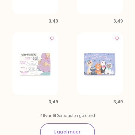
3,49
3,49
3,49
3,49
48
van
160
producten getoond
Laad meer