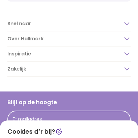
Snel naar
Over Hallmark
Inspiratie
Over ons
Duurzaamheid
Zakelijk
Magazine
Vacatures
Inspiratieteksten
Inloggen retailer
Werken bij Hallmark
Cadeau inspiratie
Hallmark Kaartclub
Blijf op de hoogte
Kaartinspiratie
Acties
E-mailadres
Persberichten
Cookies d’r bij?
Hallmark en Kinderpostzegels
Aanmelden