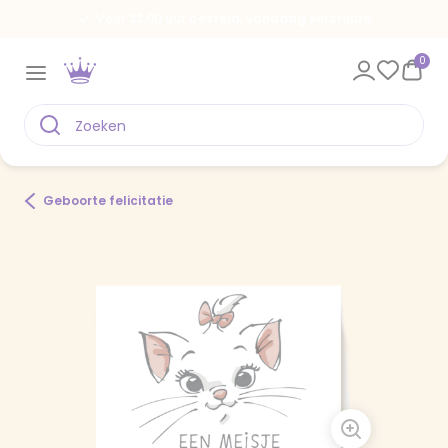
Voor 22.00 uur besteld, vandaag verstuurd
0
Geboorte felicitatie