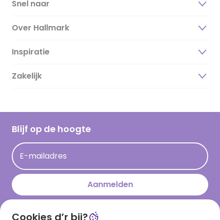
Snel naar
Over Hallmark
Inspiratie
Over ons
Duurzaamheid
Zakelijk
Magazine
Vacatures
Inspiratieteksten
Inloggen retailer
Werken bij Hallmark
Cadeau inspiratie
Hallmark Kaartclub
Blijf op de hoogte
Kaartinspiratie
Acties
E-mailadres
Persberichten
Hallmark en Kinderpostzegels
Aanmelden
Cookies d’r bij?